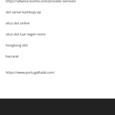
https://alliance-loomis.com/provider-services/
slot server kamboja vip
situs slot online
situs slot luar negeri resmi
hongkong slot
baccarat
https://www.portugalhalal.com/