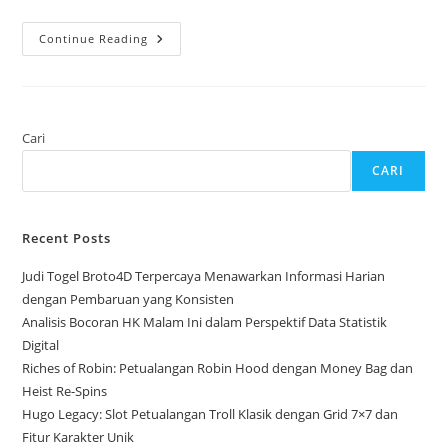
Nile
Continue Reading
Fortune
Slot
Pragmatic
Play
Bertema
Mesir
Cari
CARI
Recent Posts
Judi Togel Broto4D Terpercaya Menawarkan Informasi Harian
dengan Pembaruan yang Konsisten
Analisis Bocoran HK Malam Ini dalam Perspektif Data Statistik
Digital
Riches of Robin: Petualangan Robin Hood dengan Money Bag dan
Heist Re-Spins
Hugo Legacy: Slot Petualangan Troll Klasik dengan Grid 7×7 dan
Fitur Karakter Unik