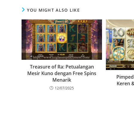
YOU MIGHT ALSO LIKE
Treasure of Ra: Petualangan
Mesir Kuno dengan Free Spins
Pimped:
Menarik
Keren 
12/07/2025