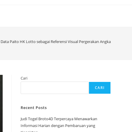
ata Paito HK Lotto sebagai Referensi Visual Pergerakan Angka
Cari
CARI
Recent Posts
Judi Togel Broto4D Terpercaya Menawarkan
Informasi Harian dengan Pembaruan yang