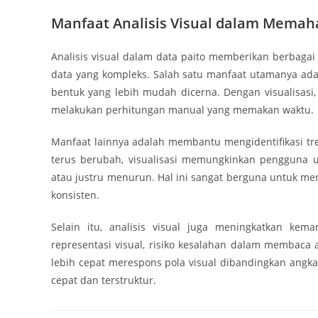
Manfaat Analisis Visual dalam Memah
Analisis visual dalam data paito memberikan berbagai
data yang kompleks. Salah satu manfaat utamanya a
bentuk yang lebih mudah dicerna. Dengan visualisasi
melakukan perhitungan manual yang memakan waktu.
Manfaat lainnya adalah membantu mengidentifikasi tr
terus berubah, visualisasi memungkinkan pengguna 
atau justru menurun. Hal ini sangat berguna untuk m
konsisten.
Selain itu, analisis visual juga meningkatkan kem
representasi visual, risiko kesalahan dalam membaca 
lebih cepat merespons pola visual dibandingkan angka
cepat dan terstruktur.