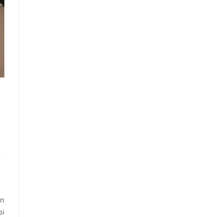
an
pi