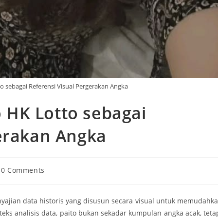
 sebagai Referensi Visual Pergerakan Angka
HK Lotto sebagai
gerakan Angka
t
0 Comments
mments:
nyajian data historis yang disusun secara visual untuk memudahk
ks analisis data, paito bukan sekadar kumpulan angka acak, teta