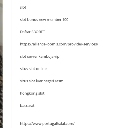
slot
slot bonus new member 100
Daftar SBOBET
https://alliance-loomis.com/provider-services/
slot server kamboja vip
situs slot online
situs slot luar negeri resmi
hongkong slot
baccarat
https://www.portugalhalal.com/