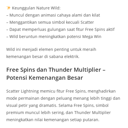
Keunggulan Nature Wild:
– Muncul dengan animasi cahaya alami dan kilat
– Menggantikan semua simbol kecuali Scatter
– Dapat memperluas gulungan saat fitur Free Spins aktif
– Wild beruntun meningkatkan potensi Mega Win
Wild ini menjadi elemen penting untuk meraih
kemenangan besar di sabana elektrik.
Free Spins dan Thunder Multiplier –
Potensi Kemenangan Besar
Scatter Lightning memicu fitur Free Spins, menghadirkan
mode permainan dengan peluang menang lebih tinggi dan
visual petir yang dramatis. Selama Free Spins, simbol
premium muncul lebih sering, dan Thunder Multiplier
meningkatkan nilai kemenangan setiap putaran.