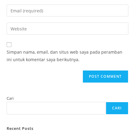
name
Enter
or
your
username
email
Enter
to
address
your
comment
to
website
comment
URL
Simpan nama, email, dan situs web saya pada peramban
(optional)
ini untuk komentar saya berikutnya.
Cari
CARI
Recent Posts