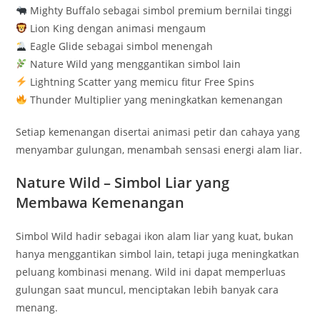
Mighty Buffalo sebagai simbol premium bernilai tinggi
Lion King dengan animasi mengaum
Eagle Glide sebagai simbol menengah
Nature Wild yang menggantikan simbol lain
Lightning Scatter yang memicu fitur Free Spins
Thunder Multiplier yang meningkatkan kemenangan
Setiap kemenangan disertai animasi petir dan cahaya yang
menyambar gulungan, menambah sensasi energi alam liar.
Nature Wild – Simbol Liar yang
Membawa Kemenangan
Simbol Wild hadir sebagai ikon alam liar yang kuat, bukan
hanya menggantikan simbol lain, tetapi juga meningkatkan
peluang kombinasi menang. Wild ini dapat memperluas
gulungan saat muncul, menciptakan lebih banyak cara
menang.