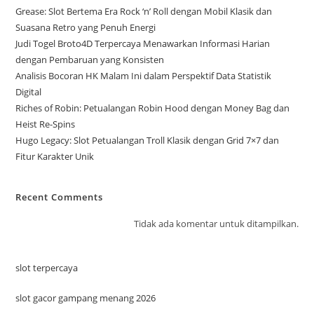
Grease: Slot Bertema Era Rock ‘n’ Roll dengan Mobil Klasik dan
Suasana Retro yang Penuh Energi
Judi Togel Broto4D Terpercaya Menawarkan Informasi Harian
dengan Pembaruan yang Konsisten
Analisis Bocoran HK Malam Ini dalam Perspektif Data Statistik
Digital
Riches of Robin: Petualangan Robin Hood dengan Money Bag dan
Heist Re-Spins
Hugo Legacy: Slot Petualangan Troll Klasik dengan Grid 7×7 dan
Fitur Karakter Unik
Recent Comments
Tidak ada komentar untuk ditampilkan.
slot terpercaya
slot gacor gampang menang 2026