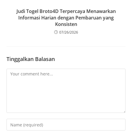
Judi Togel Broto4D Terpercaya Menawarkan
Informasi Harian dengan Pembaruan yang
Konsisten
07/26/2026
Tinggalkan Balasan
Comment
Enter
your