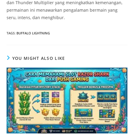
dan Thunder Multiplier yang meningkatkan kemenangan,
permainan ini menawarkan pengalaman bermain yang
seru, intens, dan menghibur.
TAGS
:
BUFFALO LIGHTNING
YOU MIGHT ALSO LIKE